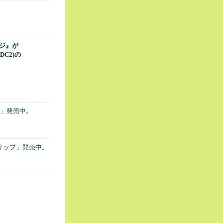
ージ』が
DC2)の
ペン」発売中。
リップ」発売中。