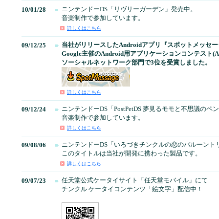
ニンテンドーDS「リヴリーガーデン」発売中。
10/01/28
音楽制作で参加しています。
詳しくはこちら
当社がリリースしたAndroidアプリ『スポットメッセ
09/12/25
Google主催のAndroid用アプリケーションコンテスト(A
ソーシャルネットワーク部門で3位を受賞しました。
詳しくはこちら
ニンテンドーDS「PostPetDS 夢見るモモと不思議の
09/12/24
音楽制作で参加しています。
詳しくはこちら
ニンテンドーDS「いろづきチンクルの恋のバルーント
09/08/06
このタイトルは当社が開発に携わった製品です。
詳しくはこちら
任天堂公式ケータイサイト「任天堂モバイル」にて
09/07/23
チンクル ケータイコンテンツ「絵文字」配信中！