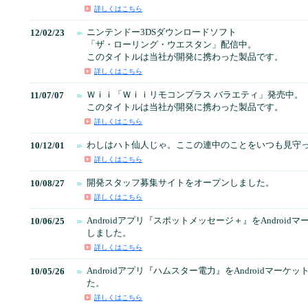
詳しくはこちら
ニンテンドー3DSダウンロードソフト
12/02/23
「ザ・ローリング・ウエスタン」配信中。
このタイトルは当社が開発に携わった製品です。
詳しくはこちら
Ｗｉｉ「Ｗｉｉリモコンプラス バラエティ」発売中。
11/07/07
このタイトルは当社が開発に携わった製品です。
詳しくはこちら
わしはハト仙人じゃ。ここの連中のことをいつも見守
10/12/01
詳しくはこちら
開発スタッフ募集サイトをオープンしました。
10/08/27
詳しくはこちら
Androidアプリ『スポットメッセージ＋』をAndroid
10/06/25
しました。
詳しくはこちら
Androidアプリ『ハムスター電力』をAndroidマーケ
10/05/26
た。
詳しくはこちら