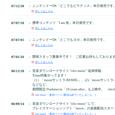
ニンテンドーDS「どこでもピラティス」本日発売です
07/12/20
詳しくはこちら
携帯コンテンツ「I am 魚」本日発売です。
07/07/18
詳しくはこちら
ニンテンドーDS「どこでもヨガ」本日発売です。
07/07/05
詳しくはこちら
開発スタッフ募集中です！ ご応募お待ちしておりま
07/01/26
詳しくはこちら
音楽ダウンロードサイト "olio music" 追加情報。
06/12/20
X'mas特集やってます！
（1）「moonサントラ-REMIX-」、(2)「moonサント
などなど。
期間限定 Flashmovie「10 years after」も上映中。 check i
olio music ：配信ページ (配信は終了いたしました。)
音楽ダウンロードサイト "olio music" にて、
06/09/14
プレイステーションソフト「moon」の楽曲配信スター
olio music ：配信ページ (配信は終了いたしました。)