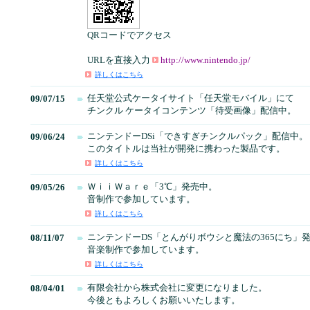
QRコードでアクセス
URLを直接入力
http://www.nintendo.jp/
詳しくはこちら
任天堂公式ケータイサイト「任天堂モバイル」にて
09/07/15
チンクル ケータイコンテンツ「待受画像」配信中。
ニンテンドーDSi「できすぎチンクルパック」配信中。
09/06/24
このタイトルは当社が開発に携わった製品です。
詳しくはこちら
ＷｉｉＷａｒｅ「3℃」発売中。
09/05/26
音制作で参加しています。
詳しくはこちら
ニンテンドーDS「とんがりボウシと魔法の365にち」
08/11/07
音楽制作で参加しています。
詳しくはこちら
有限会社から株式会社に変更になりました。
08/04/01
今後ともよろしくお願いいたします。